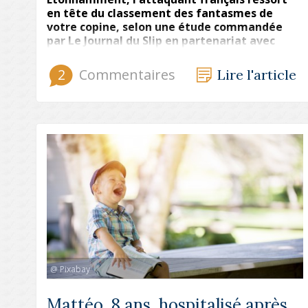
en tête du classement des fantasmes de
votre copine, selon une étude commandée
par Le Journal du Slip en partenariat avec
Tahiti douche. Autre résultat surprenant,
vous ne figurez pas dans le top 100 de ce
2
Commentaires
Lire l'article
classement.
@ Pixabay
Mattéo, 8 ans, hospitalisé après