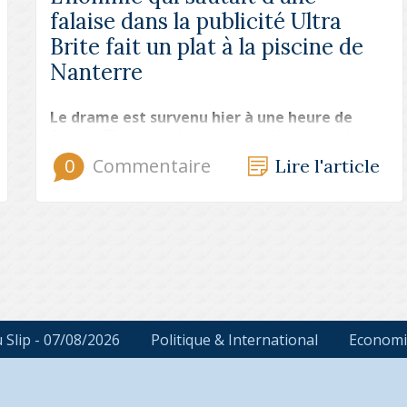
falaise dans la publicité Ultra
Brite fait un plat à la piscine de
Nanterre
Le drame est survenu hier à une heure de
forte affluence à la piscine de Nanterre. Les
équipes de la sécurité civile mettent en
0
Commentaire
Lire l'article
garde une nouvelle fois contre les dangers
de la baignade, notamment en piscine.
u Slip - 07/08/2026
Politique & International
Economi