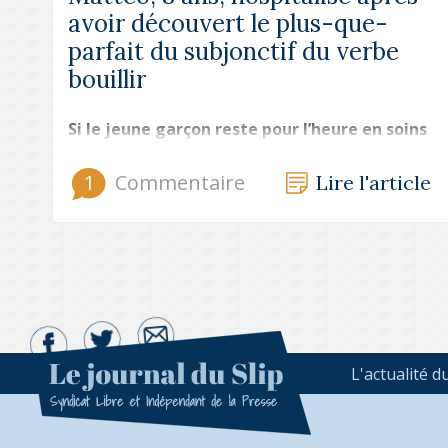
avoir découvert le plus-que-
parfait du subjonctif du verbe
bouillir
Si le jeune garçon reste pour l’heure en soins
intensifs, ses jours ne semblent pas être en
danger. Le directeur de l’école dénonce un
1
Commentaire
Lire l'article
manque de moyens dédiés à la prévention
des risques grammaticaux en milieu scolaire.
Le ministre de l’éducation nationale s’est
immédiatement rendu sur place et tiendra
une conférence de presse en fin d’après-midi.
L'actualité d