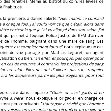
ux des fenêtres. Même au bistrot du coin, les levées de
à l'habitude.
 la première, a donné l'alerte. "
Hier matin, ce connard
à chaque fois, j'ai voulu voir ce que c'était, alors dans
être et c'est là que je l'ai vu allongé dans son salon. J'ai
t qui permet à l'équipe Police-Justice de BFM d'arriver
rps de l'homme, baignant dans une mare de sang. Les
quette est complètement foutue
" nous explique un des
point de vue partagé par Mathias Legoret, un agent
aluation du bien. "
En effet, et pourquoi pas opter pour
t en cas de meurtre. A contrario, les projections de sang
e au salon. Elles ne sont d'ailleurs pas sans rappeler
ravira les acquéreurs parmi les plus exigeants, pour tout
eure être dans l'impasse. "
Ouais on s'est garés là en
rche arrière
" nous explique le brigadier en charge de
estent peu concluants. "
L'autopsie a révélé que l'homme
ques voisins, on s'organise pour récupérer un maximum