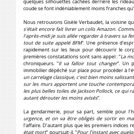
quelques silhouettes cachées derrière les ridea
coude se font indéniablement moins franches qu'
Nous retrouvons Gisèle Verbaudet, la voisine qui,
s'était encore fait livrer un colis Amazon. Comme 
l'après-midi je suis allée regarder à travers sa fen
tout de suite appelé BFM
". Une présence d'espri
rapidement sur les lieux pour découvrir le co
premières constatations sont sans appel : "
La mo
chroniqueurs. "
Il va falloir tout changer
". Un 
immobilier dépêché sur place pour procéder à l'év
un carrelage classique, c'est bien moins salissan
sur les murs apportent une touche contemporain
les plus belles toiles de Jackson Pollock, ce qui 
autant dérouter les moins avisés
".
La gendarmerie, pour sa part, semble pour l'h
urgence, et on va être obligés de sortir en ma
l'affaire. D'autant plus que les premiers indices r
était mort
" poursuit-il. "
Pour l'instant avec quel