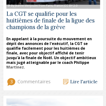
@ By Jeanne Menjoulet from Paris, France [CC BY 2.0
(https://creativecommons.org/licenses/by/2.0)], via Wikimedia
La CGT se qualifie pour les
Commons
huitièmes de finale de la ligue des
champions de la grève
En appelant à la poursuite du mouvement en
dépit des annonces de l'exécutif, la CGT se
qualifie facilement pour les huitièmes de
finale, avec pour objectif affiché de tenir
jusqu'à la finale de Noël. Un objectif ambitieux
mais jugé atteignable par le coach Philippe
Martinez.
3
Commentaires
Lire l'article